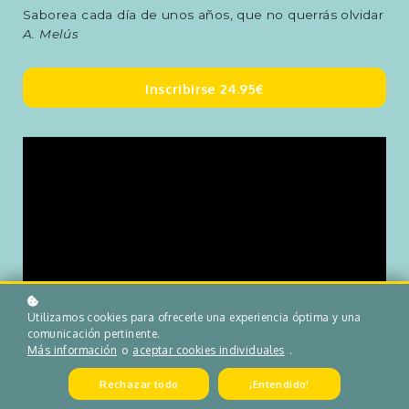
Saborea cada día de unos años, que no querrás olvidar
A. Melús
Inscribirse
24.95€
Utilizamos cookies para ofrecerle una experiencia óptima y una
comunicación pertinente.
Más información
o
aceptar cookies individuales
.
Rechazar todo
¡Entendido!